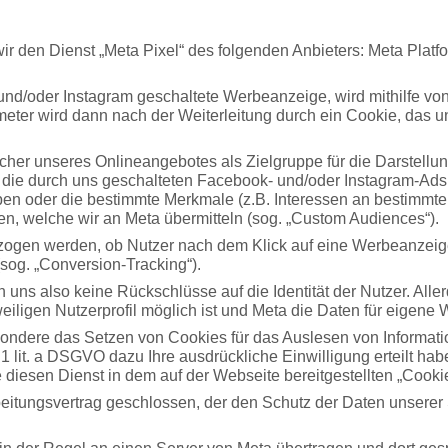
 den Dienst „Meta Pixel“ des folgenden Anbieters: Meta Platfo
und/oder Instagram geschaltete Werbeanzeige, wird mithilfe von
ter wird dann nach der Weiterleitung durch ein Cookie, das unse
ucher unseres Onlineangebotes als Zielgruppe für die Darstellu
die durch uns geschalteten Facebook- und/oder Instagram-Ads 
ben oder die bestimmte Merkmale (z.B. Interessen an bestimmt
, welche wir an Meta übermitteln (sog. „Custom Audiences“).
lzogen werden, ob Nutzer nach dem Klick auf eine Werbeanzeig
sog. „Conversion-Tracking“).
 uns also keine Rückschlüsse auf die Identität der Nutzer. All
weiligen Nutzerprofil möglich ist und Meta die Daten für eige
sondere das Setzen von Cookies für das Auslesen von Informat
 lit. a DSGVO dazu Ihre ausdrückliche Einwilligung erteilt haben
e diesen Dienst in dem auf der Webseite bereitgestellten „Cooki
eitungsvertrag geschlossen, der den Schutz der Daten unserer 