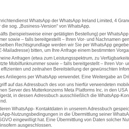
chrichtendienst WhatsApp der WhatsApp Ireland Limited, 4 Gran
wir die sog. „Business-Version“ von WhatsApp.
äfts (beispielsweise einer getätigten Bestellung) per WhatsApp
 sowie – falls bereitgestellt – Ihren Vor- und Nachnamen gemä
rselben Rechtsgrundlage werden wir Sie per WhatsApp gegebene
E-Mailadresse) bitten, um Ihre Anfrage einem bestimmten Vorg
ine Anfragen (etwa zum Leistungsspektrum, zu Verfügbarkeiten
te Mobilfunknummer sowie – falls bereitgestellt – Ihren Vor- 
 effizienten und zeitnahen Bereitstellung der gewünschten Info
es Anliegens per WhatsApp verwendet. Eine Weitergabe an Dritte
riff auf das Adressbuch des von uns hierfür verwendeten mobi
en Server des Mutterkonzerns Meta Platforms Inc. in den USA 
erät, in dessen Adressbuch ausschließlich die WhatsApp-Kont
ind.
, deren WhatsApp- Kontaktdaten in unserem Adressbuch gespeiche
tsApp-Nutzungsbedingungen in die Übermittlung seiner What
 DSGVO eingewilligt hat. Eine Übermittlung von Daten solcher N
 insofern ausgeschlossen.