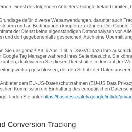
inen Dienst des folgenden Anbieters: Google Ireland Limited, G
 Grundlage dafür, diverse Webanwendungen, darunter auch Trac
n, steuern und an Bedingungen knüpfen zu können. Der Google T
 nimmt der Dienst keine eigenständigen Datenanalysen vor. Al
en und dort gegebenenfalls gespeichert. Auch eine Übermittlun
n Sie uns gemäß Art. 6 Abs. 1 lit. a DSGVO dazu Ihre ausdrückl
on Google Tag Manager während Ihres Seitenbesuchs. Sie können 
szuüben, deaktivieren Sie diesen Dienst bitte in dem auf der We
eitungsvertrag geschlossen, der den Schutz der Daten unserer 
er Anbieter dem EU-US-Datenschutzrahmen (EU-US Data Privac
chen Kommission die Einhaltung des europäischen Datenschutz
ger finden Sie unter
https://business.safety.google
/intl
/de
/priva
nd Conversion-Tracking