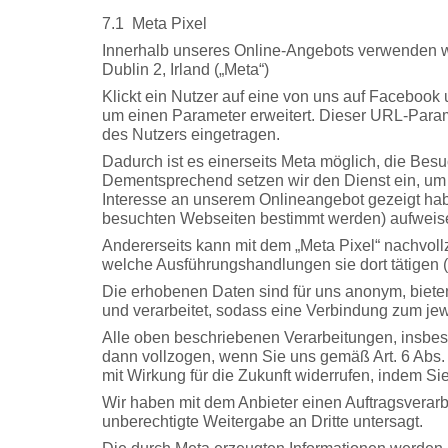
7.1
Meta Pixel
Innerhalb unseres Online-Angebots verwenden wir
Dublin 2, Irland („Meta“)
Klickt ein Nutzer auf eine von uns auf Facebook 
um einen Parameter erweitert. Dieser URL-Parame
des Nutzers eingetragen.
Dadurch ist es einerseits Meta möglich, die Bes
Dementsprechend setzen wir den Dienst ein, um 
Interesse an unserem Onlineangebot gezeigt ha
besuchten Webseiten bestimmt werden) aufweisen
Andererseits kann mit dem „Meta Pixel“ nachvol
welche Ausführungshandlungen sie dort tätigen (
Die erhobenen Daten sind für uns anonym, bieten
und verarbeitet, sodass eine Verbindung zum je
Alle oben beschriebenen Verarbeitungen, insbe
dann vollzogen, wenn Sie uns gemäß Art. 6 Abs. 1
mit Wirkung für die Zukunft widerrufen, indem Si
Wir haben mit dem Anbieter einen Auftragsverarb
unberechtigte Weitergabe an Dritte untersagt.