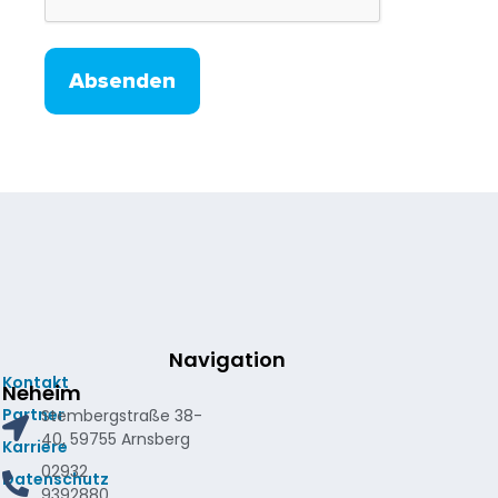
Absenden
Navigation
Kontakt
Neheim
Partner
Stembergstraße 38-
40, 59755 Arnsberg
Karriere
02932
Datenschutz
9392880