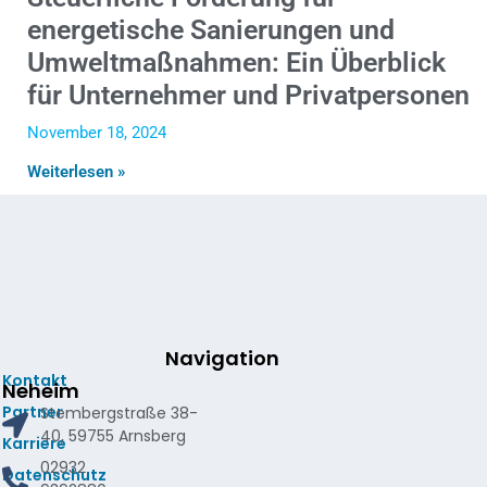
energetische Sanierungen und
Umweltmaßnahmen: Ein Überblick
für Unternehmer und Privatpersonen
November 18, 2024
Weiterlesen »
Navigation
Kontakt
Neheim
Partner
Stembergstraße 38-
40, 59755 Arnsberg
Karriere
02932
Datenschutz